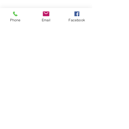
ใช้
ดี
กระจก
นิรภัย
ให้
Phone
Email
Facebook
ความ
ใส
โปร่ง
และ
ทนทาน
ต่อ
ทุก
สภาวะ
กันสาด โพลีคาร์บอเนต
กันสาด
โพ
ลี
คาร์บอเนต
น้ำ
หนัก
เบา
ทน