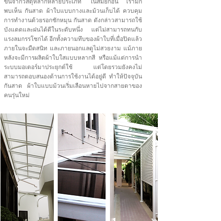
ขึ้นจากวัสดุหลากหลายประเภท ในสมัยก่อน เรามัก
พบเห็น กันสาด ผ้าใบแบบกางและม้วนเก็บได้ ควบคุม
การทำงานด้วยรอกชักหมุน กันสาด ดังกล่าวสามารถใช้
บังแดดและฝนได้ดีในระดับหนึ่ง แต่ไม่สามารถทนกับ
แรงลมกรรโชกได้ อีกทั้งความทึบของผ้าใบที่เมื่อปิดแล้ว
ภายในจะมืดสนิท และภายนอกแลดูไม่สวยงาม แม้ภาย
หลังจะมีการผลิตผ้าใบใสแบบหลากสี หรือแม้แต่การนำ
ระบบมอเตอร์มาประยุกต์ใช้ แต่โดยรวมยังคงไม่
สามารถตอบสนองด้านการใช้งานได้อยู่ดี ทำให้ปัจจุบัน
กันสาด ผ้าใบแบบม้วนเริ่มเลือนหายไปจากสายตาของ
คนรุ่นใหม่