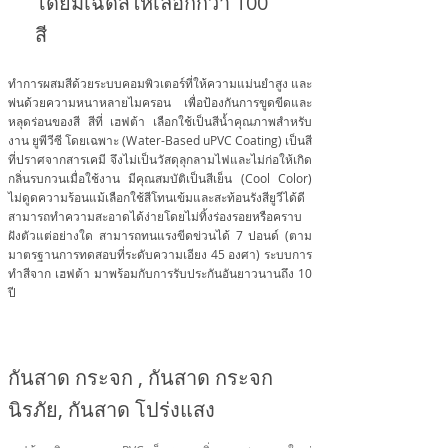
โดยมีเฉดสีให้เลือกกว่า 100
สี
ทำการผสมสีด้วยระบบคอมพิวเตอร์ที่ให้ความแม่นยำสูง และ
พ่นด้วยความหนาหลายไมครอน เพื่อป้องกันการขูดขีดและ
หลุดร่อนของสี สีที่ เฮฟต้า เลือกใช้เป็นสีน้ำคุณภาพสำหรับ
งาน ยูพีวีซี โดยเฉพาะ (Water-Based uPVC Coating) เป็นสี
ที่ปราศจากสารเคมี จึงไม่เป็นวัสดุลุกลามไฟและไม่ก่อให้เกิด
กลิ่นรบกวนเมื่อใช้งาน มีคุณสมบัติเป็นสีเย็น (Cool Color)
ไม่ดูดความร้อนแม้เลือกใช้สีโทนเข้มและสะท้อนรังสียูวีได้ดี
สามารถทำความสะอาดได้ง่ายโดยไม่ทิ้งร่องรอยหรือคราบ
ฝังตัวแต่อย่างใด สามารถทนแรงขีดข่วนได้ 7 ปอนด์ (ตาม
มาตรฐานการทดสอบที่ระดับความเอียง 45 องศา) ระบบการ
ทำสีจาก เฮฟต้า มาพร้อมกับการรับประกันอันยาวนานถึง 10
ปี
กันสาด กระจก , กันสาด กระจก
นิรภัย, กันสาด โปร่งแสง