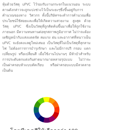
หุ้มด้วยวัสดุ uPVC ไว้รองรับงานกระจกในแนวนอน ระบบ
คานดังกล่าวจะถูกแบ่งช่วงไว้เป็นระยะๆซึ่งขึ้นอยู่กับการ
คำนวณของทาง วิศวกร ทั้งนี้บริษัทฯจะทำการคำนวณเพื่อ
ประโยชน์ใช้สอยและเพื่อให้เกิดความสวยงาม สูงสุด ด้วย
วัสดุ uPVC ซึ่งเป็นวัสดุที่ถูกคิดค้นขึ้นมาเพื่อให้ถูกใช้งาน
ภายนอก มีความทนทานต่อทุกสภาพภูมิอากาศ ไม่ว่าจะต้อง
เผชิญหน้ากับแสงแดดจัด ลมแรง ฝน และอากาศที่หนาวเย็น
uPVC จะยังคงแลดูใหม่เสมอ เป็นวัสดุที่ไม่เป็นวัสดุที่ลุกลาม
ไฟ ไม่ต้องการการบำรุงรักษา และไม่มีการปริ กรอบ แตก
เปลี่ยนรูป หรือเปลี่ยนสี เมื่อใช้งานไปนานๆ มีหัวบัวสำหรับ
การประดับตกแต่งกันสาดมากมายหลายรุปแบบ ไม่ว่าจะ
เป็นฝาครอบหัวแบบตัดเรียบ หรือฝาครอบแบบมีลวดลาย
เป็นต้น