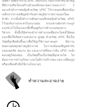
เฮฟต้า ผลิตจากงาน uPVC เต็มระบบ เริ่มจากเสาขนาดใหญ่
ที่มีการเสริมโครงสร้างด้วยเหล็กขนาดความหนากว่า 5
มม.แล้วทำการห่อหุ้มด้วยวัสดุ uPVC ไว้ภายนอกเพื่อปกป้อง
เหล็กจากการเผชิญหน้ากับสภาพภูมิอากาศภายนอกโดย
ลำพัง จากนั้นจึงทำการเดินคานเหล็กห่อหุ้มด้วยวัสดุ uPVC
ไว้รองรับงานกระจกในแนวนอน ระบบคานดังกล่าวจะถูก
แบ่งช่วงไว้เป็นระยะๆซึ่งขึ้นอยู่กับการคำนวณของทาง
วิศวกร ทั้งนี้บริษัทฯจะทำการคำนวณเพื่อประโยชน์ใช้สอย
และเพื่อให้เกิดความสวยงาม สูงสุด ด้วยวัสดุ uPVC ซึ่งเป็น
วัสดุที่ถูกคิดค้นขึ้นมาเพื่อให้ถูกใช้งานภายนอก มีความ
ทนทานต่อทุกสภาพภูมิอากาศ ไม่ว่าจะต้องเผชิญหน้ากับ
แสงแดดจัด ลมแรง ฝน และอากาศที่หนาวเย็น uPVC จะยัง
คงแลดูใหม่เสมอ เป็นวัสดุที่ไม่เป็นวัสดุที่ลุกลามไฟ ไม่
ต้องการการบำรุงรักษา และไม่มีการปริ กรอบ แตก เปลี่ยนรูป
หรือเปลี่ยนสี เมื่อใช้งานไปนานๆ
ทำความสะอาดง่าย