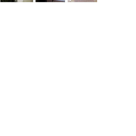
กันสาด ติดบัว
กันสาด
ติด
ปิด
ด้วย
หัวบัว
เพิ่ม
ความ
หรูหรา
และ
มี
สเน่ห์
ให้
กับ
บ้าน
กันสาด กระจก
ได้
กันสาด
เป็น
เลือก
อย่าง